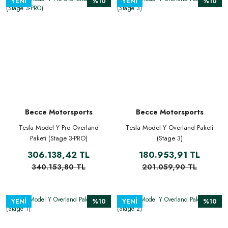
YENİ
%10
YENİ
%10
Becce Motorsports
Becce Motorsports
Tesla Model Y Pro Overland
Tesla Model Y Overland Paketi
Paketi (Stage 3-PRO)
(Stage 3)
306.138,42 TL
180.953,91 TL
340.153,80 TL
201.059,90 TL
YENİ
%10
YENİ
%10