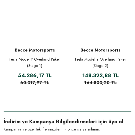
Becce Motorsports
Becce Motorsports
Tesla Model Y Overland Paketi
Tesla Model Y Overland Paketi
(Stage 1)
(Stage 2)
54.286,17 TL
148.322,88 TL
60.317,97 TL
164.803,20 TL
İndirim ve Kampanya Bilgilendirmeleri için üye ol
Kampanya ve özel tekliflerimizden ilk önce siz yararlanın.